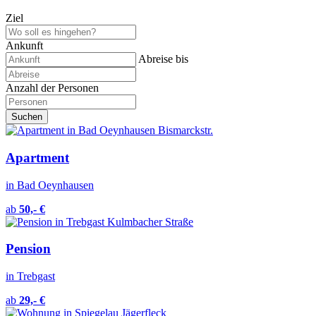
Ziel
Ankunft
Abreise
bis
Anzahl der Personen
Suchen
Apartment
in Bad Oeynhausen
ab
50,- €
Pension
in Trebgast
ab
29,- €